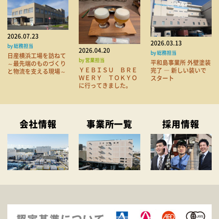
2026.07.23
2026.03.13
by 総務担当
2026.04.20
by 総務担当
日産横浜工場を訪ねて
by 営業担当
平和島事業所 外壁塗装
～最先端のものづくり
ＹＥＢＩＳＵ ＢＲＥ
完了 ― 新しい装いで
と物流を支える現場～
ＷＥＲＹ ＴＯＫＹＯ
スタート
に行ってきました。
会社情報
事業所一覧
採用情報