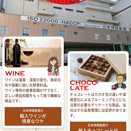
ワインは温度・湿度の変化、直射日
光や振動に弱い生鮮食料品。
ワイン専用の倉庫設備だけでなく、
チョコレートはカカオ豆の違いや温
正しい商品知識をもって扱う繊細な
度変化によるブルーミングなどにも
商品です。
注意の必要なデリケートな商品。当
社はその品質管理には定評がありま
日本埠頭倉庫が
輸入ワインが
す。
得意なワケ
日本埠頭倉庫が
輸入チョコレートが