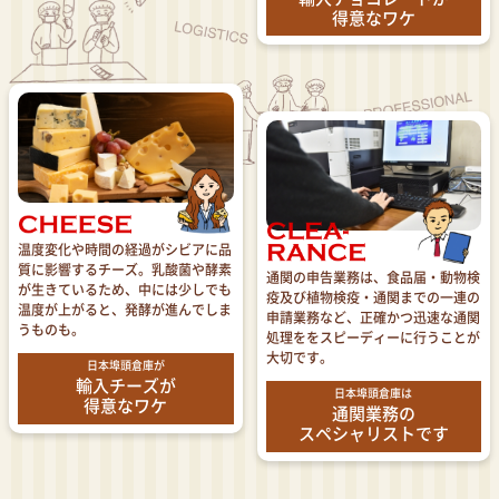
得意なワケ
温度変化や時間の経過がシビアに品
質に影響するチーズ。乳酸菌や酵素
通関の申告業務は、食品届・動物検
が生きているため、中には少しでも
疫及び植物検疫・通関までの一連の
温度が上がると、発酵が進んでしま
申請業務など、正確かつ迅速な通関
うものも。
処理ををスピーディーに行うことが
大切です。
日本埠頭倉庫が
輸入チーズが
日本埠頭倉庫は
得意なワケ
通関業務の
スペシャリストです