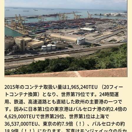
2015
年のコンテナ取扱い量は
1,965,240TEU
（
20
フィー
トコンテナ換算）となり、世界第
79
位です。
24
時間運
用、鉄道、高速道路とも直結した欧州の主要港の一つで
す。因みに日本第
1
位の東京港はバルセロナ港の約
2.4
倍の
4,629,000TEU
で世界第
29
位、世界第
1
位は上海で
36,537,000TEU
、東京の約
7.9
倍（！）、バルセロナの約
18.9
倍（！！）になります。写真はモンジェイックの丘か