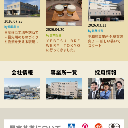
2026.07.23
2026.03.13
by 総務担当
2026.04.20
by 総務担当
日産横浜工場を訪ねて
by 営業担当
平和島事業所 外壁塗装
～最先端のものづくり
ＹＥＢＩＳＵ ＢＲＥ
完了 ― 新しい装いで
と物流を支える現場～
ＷＥＲＹ ＴＯＫＹＯ
スタート
に行ってきました。
会社情報
事業所一覧
採用情報