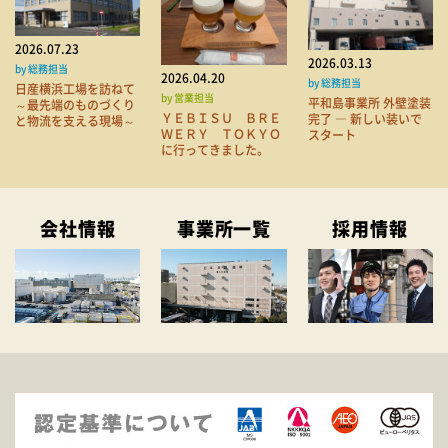
2026.07.23
2026.03.13
by 総務担当
2026.04.20
by 総務担当
日産横浜工場を訪ねて
by 営業担当
平和島事業所 外壁塗装
～最先端のものづくり
ＹＥＢＩＳＵ ＢＲＥ
完了 ― 新しい装いで
と物流を支える現場～
ＷＥＲＹ ＴＯＫＹＯ
スタート
に行ってきました。
会社情報
事業所一覧
採用情報