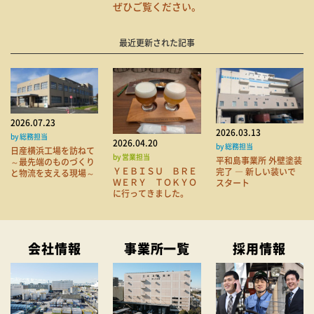
ぜひご覧ください。
最近更新された記事
2026.07.23
2026.03.13
by 総務担当
2026.04.20
by 総務担当
日産横浜工場を訪ねて
by 営業担当
平和島事業所 外壁塗装
～最先端のものづくり
ＹＥＢＩＳＵ ＢＲＥ
完了 ― 新しい装いで
と物流を支える現場～
ＷＥＲＹ ＴＯＫＹＯ
スタート
に行ってきました。
会社情報
事業所一覧
採用情報