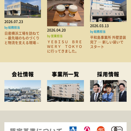
2026.07.23
2026.03.13
by 総務担当
2026.04.20
by 総務担当
日産横浜工場を訪ねて
by 営業担当
平和島事業所 外壁塗装
～最先端のものづくり
ＹＥＢＩＳＵ ＢＲＥ
完了 ― 新しい装いで
と物流を支える現場～
ＷＥＲＹ ＴＯＫＹＯ
スタート
に行ってきました。
会社情報
事業所一覧
採用情報